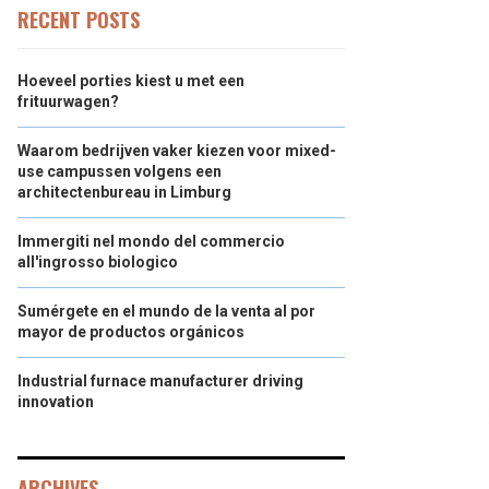
RECENT POSTS
Hoeveel porties kiest u met een
frituurwagen?
Waarom bedrijven vaker kiezen voor mixed-
use campussen volgens een
architectenbureau in Limburg
Immergiti nel mondo del commercio
all'ingrosso biologico
Sumérgete en el mundo de la venta al por
mayor de productos orgánicos
Industrial furnace manufacturer driving
innovation
ARCHIVES