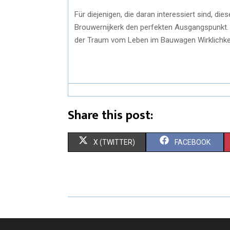
Für diejenigen, die daran interessiert sind, d
Brouwernijkerk den perfekten Ausgangspunkt.
der Traum vom Leben im Bauwagen Wirklichke
Share this post:
S
S
X (TWITTER)
FACEBOOK
H
H
A
A
R
R
E
E