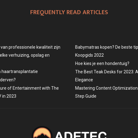
O
O
O
FREQUENTLY READ ARTICLES
N
N
N
an professionele kwaliteit zijn
Babymatras kopen? De beste tips
elke verhuizing, opslag en
Koopgids 2022
Hoe kies je een hondentuig?
n haartransplantatie
The Best Teak Desks for 2023: 
ederven?
Elegance
ture of Entertainment with The
Mastering Content Optimization 
 in 2023
Step Guide