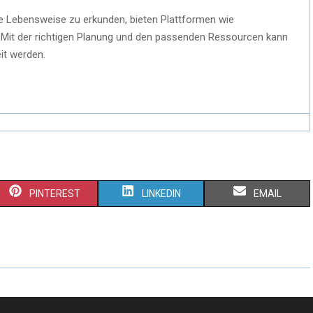
iese Lebensweise zu erkunden, bieten Plattformen wie
 Mit der richtigen Planung und den passenden Ressourcen kann
it werden.
S
S
S
PINTEREST
LINKEDIN
EMAIL
H
H
H
A
A
A
R
R
R
E
E
E