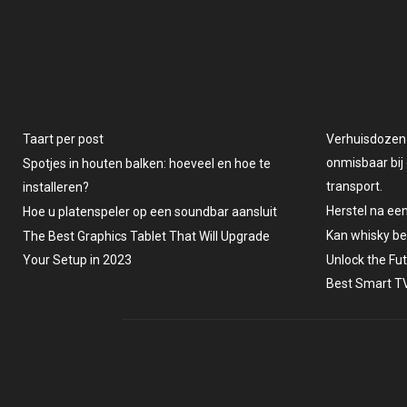
O
O
N
N
Taart per post
Verhuisdozen v
onmisbaar bij 
Spotjes in houten balken: hoeveel en hoe te
transport.
installeren?
Herstel na ee
Hoe u platenspeler op een soundbar aansluit
Kan whisky b
The Best Graphics Tablet That Will Upgrade
Your Setup in 2023
Unlock the Fu
Best Smart TV