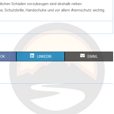
itlichen Schäden vorzubeugen sind deshalb neben
e, Schutzbrille, Handschuhe und vor allem Atemschutz wichtig.
S
S
OOK
LINKEDIN
EMAIL
H
H
A
A
R
R
E
E
O
O
N
N