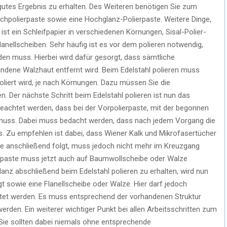
utes Ergebnis zu erhalten. Des Weiteren benötigen Sie zum
Nachpolierpaste sowie eine Hochglanz-Polierpaste. Weitere Dinge,
 ist ein Schleifpapier in verschiedenen Körnungen, Sisal-Polier-
nellscheiben. Sehr häufig ist es vor dem polieren notwendig,
rden muss. Hierbei wird dafür gesorgt, dass sämtliche
handene Walzhaut entfernt wird. Beim Edelstahl polieren muss
liert wird, je nach Körnungen. Dazu müssen Sie die
. Der nächste Schritt beim Edelstahl polieren ist nun das
beachtet werden, dass bei der Vorpolierpaste, mit der begonnen
 muss. Dabei muss bedacht werden, dass nach jedem Vorgang die
. Zu empfehlen ist dabei, dass Wiener Kalk und Mikrofasertücher
he anschließend folgt, muss jedoch nicht mehr im Kreuzgang
rpaste muss jetzt auch auf Baumwollscheibe oder Walze
nz abschließend beim Edelstahl polieren zu erhalten, wird nun
 sowie eine Flanellscheibe oder Walze. Hier darf jedoch
itet werden. Es muss entsprechend der vorhandenen Struktur
werden. Ein weiterer wichtiger Punkt bei allen Arbeitsschritten zum
g. Sie sollten dabei niemals ohne entsprechende