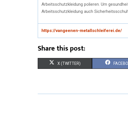
Arbeitsschutzkleidung polieren. Um gesundhe
Arbeitsschutzkleidung auch Sicherheitsscchuh
https://vangeenen-metallschleiferei.de/
Share this post:
S
S
X (TWITTER)
FACEB
H
H
A
A
R
R
E
E
O
O
N
N