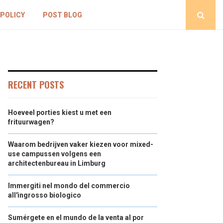
 POLICY
POST BLOG
RECENT POSTS
Hoeveel porties kiest u met een
frituurwagen?
Waarom bedrijven vaker kiezen voor mixed-
use campussen volgens een
architectenbureau in Limburg
Immergiti nel mondo del commercio
all'ingrosso biologico
Sumérgete en el mundo de la venta al por