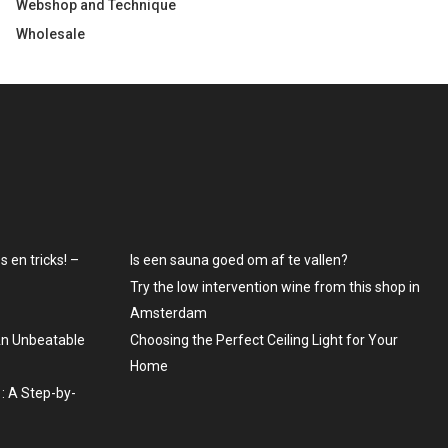
Webshop and Technique
Wholesale
 en tricks! –
Is een sauna goed om af te vallen?
Try the low intervention wine from this shop in
Amsterdam
An Unbeatable
Choosing the Perfect Ceiling Light for Your
Home
: A Step-by-