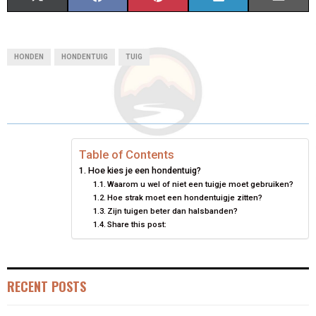
H
H
H
H
H
(
A
I
I
M
A
A
A
A
A
T
C
N
N
A
HONDEN
HONDENTUIG
TUIG
R
R
R
R
R
W
E
T
K
I
E
E
E
E
E
I
B
E
E
L
O
O
O
O
O
T
O
R
D
N
N
N
N
N
T
O
E
I
Table of Contents
Hoe kies je een hondentuig?
E
K
S
N
Waarom u wel of niet een tuigje moet gebruiken?
Hoe strak moet een hondentuigje zitten?
R
T
Zijn tuigen beter dan halsbanden?
Share this post:
)
RECENT POSTS