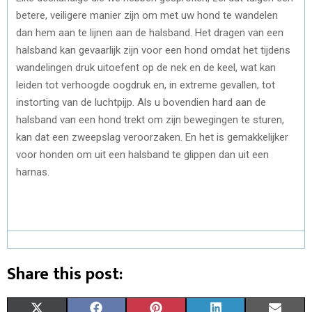
betere, veiligere manier zijn om met uw hond te wandelen
dan hem aan te lijnen aan de halsband. Het dragen van een
halsband kan gevaarlijk zijn voor een hond omdat het tijdens
wandelingen druk uitoefent op de nek en de keel, wat kan
leiden tot verhoogde oogdruk en, in extreme gevallen, tot
instorting van de luchtpijp. Als u bovendien hard aan de
halsband van een hond trekt om zijn bewegingen te sturen,
kan dat een zweepslag veroorzaken. En het is gemakkelijker
voor honden om uit een halsband te glippen dan uit een
harnas.
Share this post:
S
S
S
S
S
X
F
P
L
E