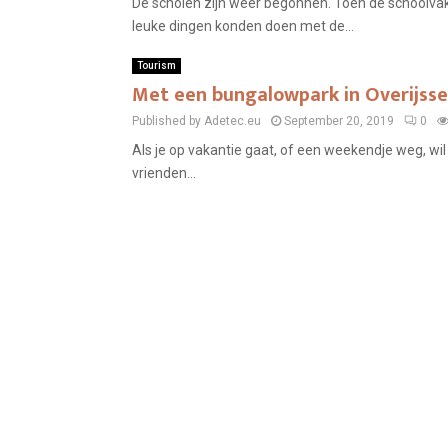
De scholen zijn weer begonnen. Toen de schoolvak
leuke dingen konden doen met de...
Tourism
Met een bungalowpark in Overijssel
Published by Adetec.eu
September 20, 2019
0
Als je op vakantie gaat, of een weekendje weg, wil 
vrienden...