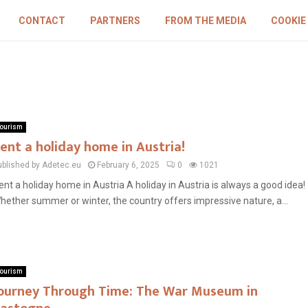
CONTACT
PARTNERS
FROM THE MEDIA
COOKIE
ourism
ent a holiday home in Austria!
ublished by Adetec.eu
February 6, 2025
0
1021
ent a holiday home in Austria A holiday in Austria is always a good idea!
hether summer or winter, the country offers impressive nature, a...
ourism
ourney Through Time: The War Museum in