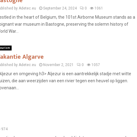
astogne
ublished by Adetec.eu
September 24, 2024
0
1061
estled in the heart of Belgium, the 101st Airborne Museum stands as a
oignant war museum in Bastogne, preserving the solemn history of
orld War...
ourism
akantie Algarve
ublished by Adetec.eu
November 2, 2021
0
1057
ljezur en omgeving h3> Aljezur is een aantrekkelijk stadje met witte
uizen, die aan weerzijden van een rivier tegen een heuvel op liggen.
ovenaan...
974