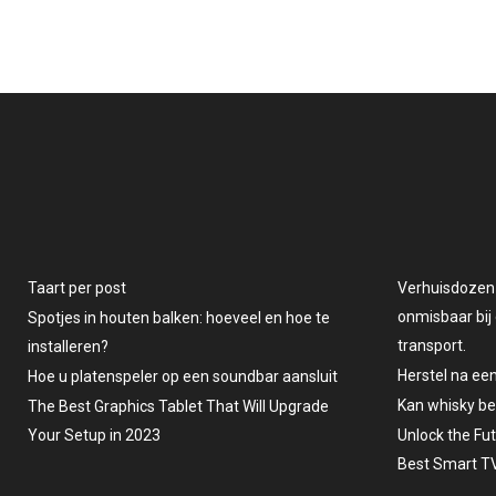
Taart per post
Verhuisdozen v
onmisbaar bij 
Spotjes in houten balken: hoeveel en hoe te
transport.
installeren?
Herstel na ee
Hoe u platenspeler op een soundbar aansluit
Kan whisky b
The Best Graphics Tablet That Will Upgrade
Your Setup in 2023
Unlock the Fu
Best Smart TV