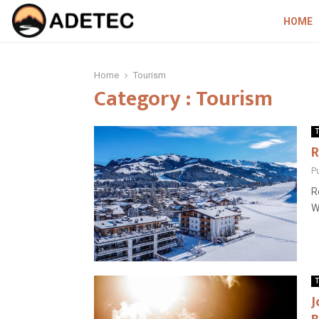
HOME
Home
Tourism
Category : Tourism
T
R
P
R
W
T
J