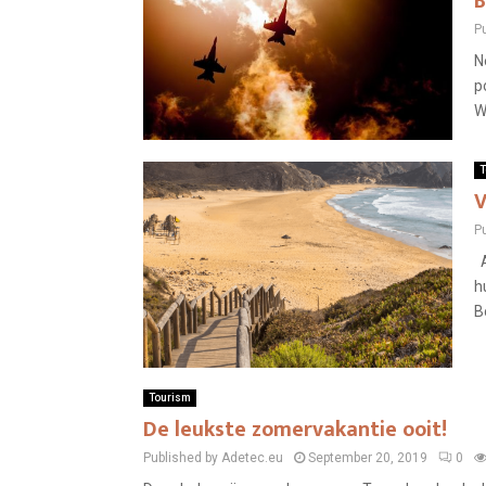
B
P
N
p
W
T
V
P
A
h
B
Tourism
De leukste zomervakantie ooit!
Published by Adetec.eu
September 20, 2019
0