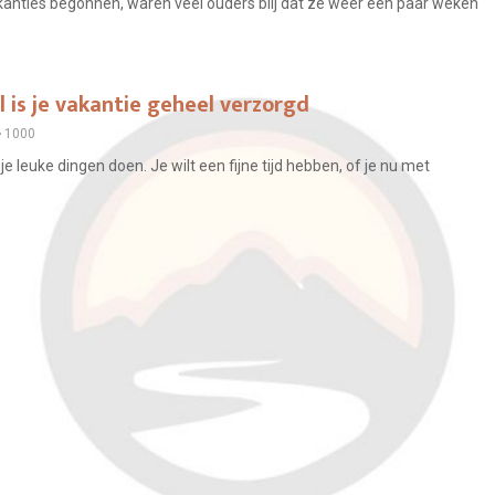
anties begonnen, waren veel ouders blij dat ze weer een paar weken
 is je vakantie geheel verzorgd
1000
je leuke dingen doen. Je wilt een fijne tijd hebben, of je nu met