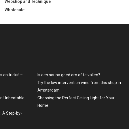
Webshop and Technique
Wholesale
 en tricks! –
Is een sauna goed om af te vallen?
Try the low intervention wine from this shop in
Amsterdam
An Unbeatable
Choosing the Perfect Ceiling Light for Your
Home
: A Step-by-