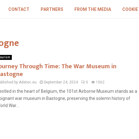
CONTACT
PARTNERS
FROM THE MEDIA
COOKIE
togne
ourism
ourney Through Time: The War Museum in
astogne
ublished by Adetec.eu
September 24, 2024
0
1062
estled in the heart of Belgium, the 101st Airborne Museum stands as a
oignant war museum in Bastogne, preserving the solemn history of
orld War...