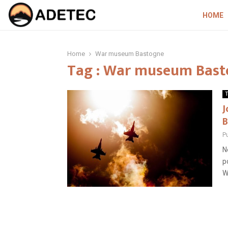
HOME
Home
War museum Bastogne
Tag : War museum Bas
T
J
B
P
N
p
W