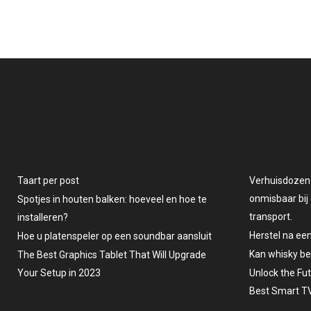
Taart per post
Verhuisdozen v
onmisbaar bij 
Spotjes in houten balken: hoeveel en hoe te
transport.
installeren?
Herstel na ee
Hoe u platenspeler op een soundbar aansluit
Kan whisky b
The Best Graphics Tablet That Will Upgrade
Your Setup in 2023
Unlock the Fu
Best Smart TV