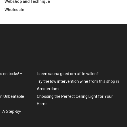
Webshop and Technique
Wholesale
 en tricks! –
Is een sauna goed om af te vallen?
Try the low intervention wine from this shop in
Amsterdam
An Unbeatable
Choosing the Perfect Ceiling Light for Your
Home
: A Step-by-