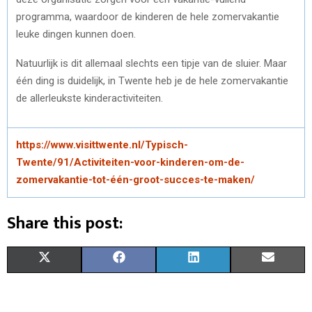
programma, waardoor de kinderen de hele zomervakantie
leuke dingen kunnen doen.
Natuurlijk is dit allemaal slechts een tipje van de sluier. Maar
één ding is duidelijk, in Twente heb je de hele zomervakantie
de allerleukste kinderactiviteiten.
https://www.visittwente.nl/Typisch-
Twente/91/Activiteiten-voor-kinderen-om-de-
zomervakantie-tot-één-groot-succes-te-maken/
Share this post:
S
S
S
S
X
F
L
E
H
H
H
H
(
A
I
M
A
A
A
A
T
C
N
A