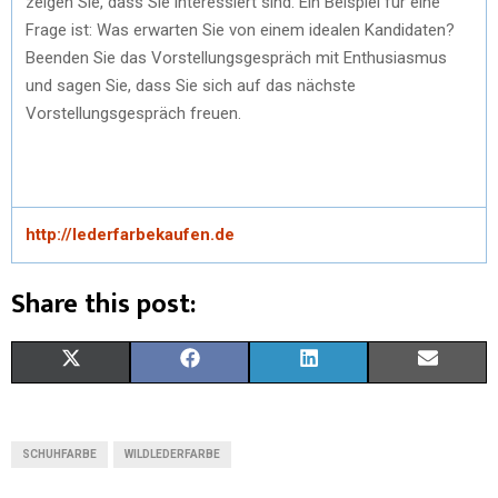
zeigen Sie, dass Sie interessiert sind. Ein Beispiel für eine
Frage ist: Was erwarten Sie von einem idealen Kandidaten?
Beenden Sie das Vorstellungsgespräch mit Enthusiasmus
und sagen Sie, dass Sie sich auf das nächste
Vorstellungsgespräch freuen.
http://lederfarbekaufen.de
Share this post:
S
S
S
S
X
F
L
E
H
H
H
H
(
A
I
M
A
A
A
A
T
C
N
A
SCHUHFARBE
WILDLEDERFARBE
R
R
R
R
W
E
K
I