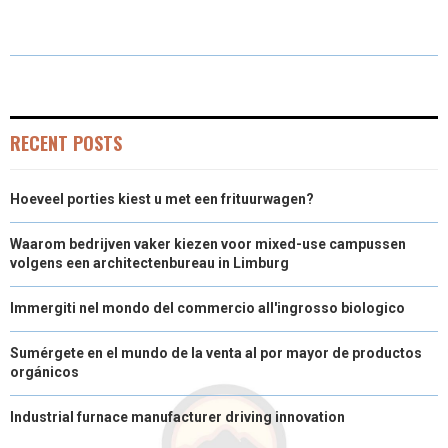
E
E
E
E
I
B
E
L
O
O
O
O
T
O
D
N
N
N
N
T
O
I
E
K
N
RECENT POSTS
R
Hoeveel porties kiest u met een frituurwagen?
)
Waarom bedrijven vaker kiezen voor mixed-use campussen
volgens een architectenbureau in Limburg
Immergiti nel mondo del commercio all'ingrosso biologico
Sumérgete en el mundo de la venta al por mayor de productos
orgánicos
Industrial furnace manufacturer driving innovation