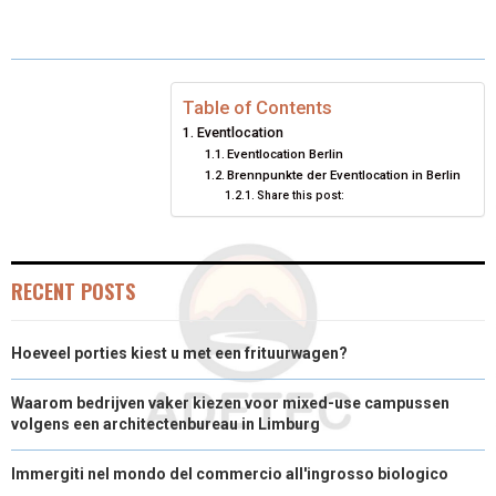
A
A
A
A
T
C
N
A
R
R
R
R
W
E
K
I
E
E
E
E
I
B
E
L
Table of Contents
Eventlocation
O
O
O
O
T
O
D
Eventlocation Berlin
Brennpunkte der Eventlocation in Berlin
N
N
N
N
T
O
I
Share this post:
E
K
N
R
RECENT POSTS
)
Hoeveel porties kiest u met een frituurwagen?
Waarom bedrijven vaker kiezen voor mixed-use campussen
volgens een architectenbureau in Limburg
Immergiti nel mondo del commercio all'ingrosso biologico