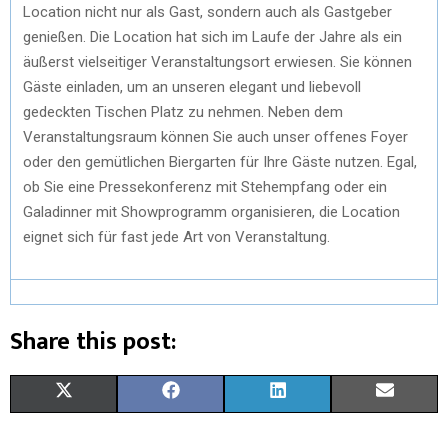
Location nicht nur als Gast, sondern auch als Gastgeber
genießen. Die Location hat sich im Laufe der Jahre als ein
äußerst vielseitiger Veranstaltungsort erwiesen. Sie können
Gäste einladen, um an unseren elegant und liebevoll
gedeckten Tischen Platz zu nehmen. Neben dem
Veranstaltungsraum können Sie auch unser offenes Foyer
oder den gemütlichen Biergarten für Ihre Gäste nutzen. Egal,
ob Sie eine Pressekonferenz mit Stehempfang oder ein
Galadinner mit Showprogramm organisieren, die Location
eignet sich für fast jede Art von Veranstaltung.
Share this post:
S
S
S
S
X
F
L
E
H
H
H
H
(
A
I
M