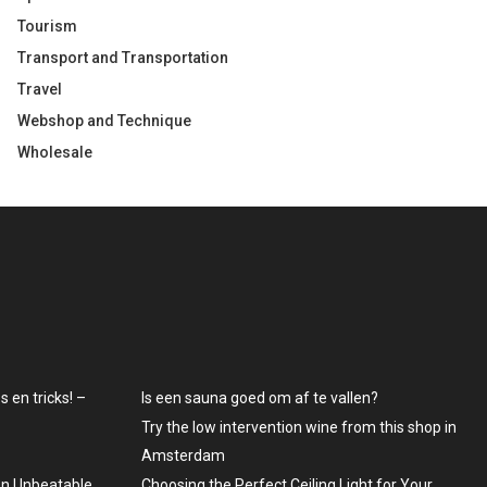
Tourism
Transport and Transportation
Travel
Webshop and Technique
Wholesale
 en tricks! –
Is een sauna goed om af te vallen?
Try the low intervention wine from this shop in
Amsterdam
An Unbeatable
Choosing the Perfect Ceiling Light for Your