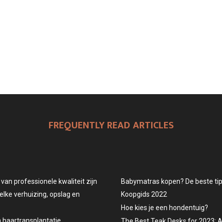
FREQUENTLY READ ARTICLES
an professionele kwaliteit zijn
Babymatras kopen? De beste tips
elke verhuizing, opslag en
Koopgids 2022
Hoe kies je een hondentuig?
n haartransplantatie
The Best Teak Desks for 2023: 