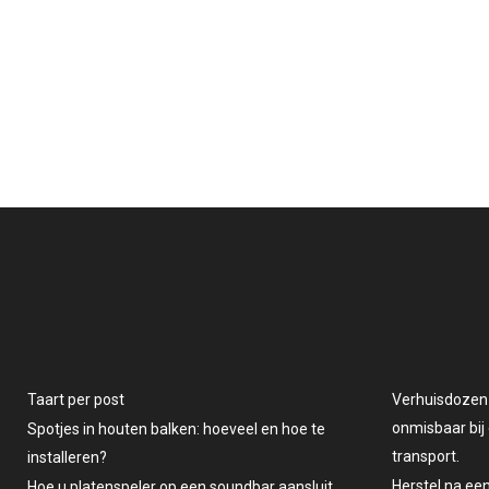
Taart per post
Verhuisdozen v
onmisbaar bij 
Spotjes in houten balken: hoeveel en hoe te
transport.
installeren?
Herstel na ee
Hoe u platenspeler op een soundbar aansluit