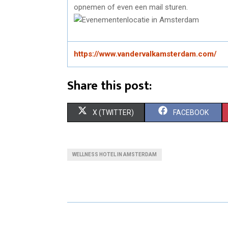
opnemen of even een mail sturen.
https://www.vandervalkamsterdam.com/
Share this post:
S
S
X (TWITTER)
FACEBOOK
H
H
A
A
WELLNESS HOTEL IN AMSTERDAM
R
R
E
E
O
O
N
N