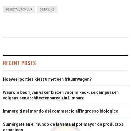
A
A
A
A
A
T
C
N
N
A
DE DETAILSCHUUR
DETAILING
R
R
R
R
R
W
E
T
K
I
E
E
E
E
E
I
B
E
E
L
O
O
O
O
O
T
O
R
D
N
N
N
N
N
T
O
E
I
E
K
S
N
RECENT POSTS
R
T
Hoeveel porties kiest u met een frituurwagen?
)
Waarom bedrijven vaker kiezen voor mixed-use campussen
volgens een architectenbureau in Limburg
Immergiti nel mondo del commercio all'ingrosso biologico
Sumérgete en el mundo de la venta al por mayor de productos
orgánicos