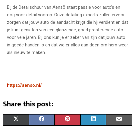
Bij de Detailschuur van Aensõ staat passie voor auto’s en
oog voor detail voorop. Onze detailing experts zullen ervoor
zorgen dat jouw auto de aandacht krijgt die hij verdient en dat
je kunt genieten van een glanzende, goed presterende auto
voor vele jaren. Bij ons kun je er zeker van zijn dat jouw auto
in goede handen is en dat we er alles aan doen om hem weer
als nieuw te maken.
https://aenso.nl/
Share this post:
S
S
S
S
S
X
F
P
L
E
H
H
H
H
H
(
A
I
I
M