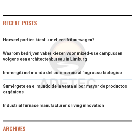
N
N
N
N
N
T
O
E
I
E
K
S
N
RECENT POSTS
R
T
Hoeveel porties kiest u met een frituurwagen?
)
Waarom bedrijven vaker kiezen voor mixed-use campussen
volgens een architectenbureau in Limburg
Immergiti nel mondo del commercio all'ingrosso biologico
Sumérgete en el mundo de la venta al por mayor de productos
orgánicos
Industrial furnace manufacturer driving innovation
ARCHIVES