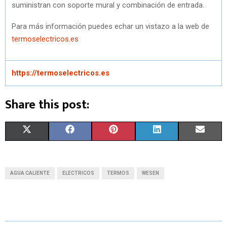
suministran con soporte mural y combinación de entrada.
Para más información puedes echar un vistazo a la web de
termoselectricos.es
https://termoselectricos.es
Share this post:
S
S
S
S
S
X
F
P
L
E
H
H
H
H
H
(
A
I
I
M
A
A
A
A
A
T
C
N
N
A
AGUA CALIENTE
ELECTRICOS
TERMOS
WESEN
R
R
R
R
R
W
E
T
K
I
E
E
E
E
E
I
B
E
E
L
O
O
O
O
O
T
O
R
D