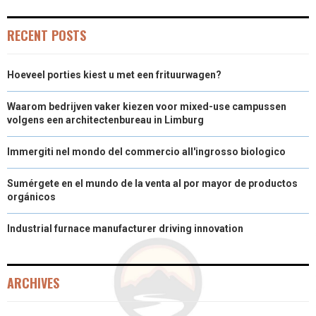
O
O
O
O
T
O
D
RECENT POSTS
N
N
N
N
T
O
I
Hoeveel porties kiest u met een frituurwagen?
E
K
N
R
Waarom bedrijven vaker kiezen voor mixed-use campussen
volgens een architectenbureau in Limburg
)
Immergiti nel mondo del commercio all'ingrosso biologico
Sumérgete en el mundo de la venta al por mayor de productos
orgánicos
Industrial furnace manufacturer driving innovation
ARCHIVES