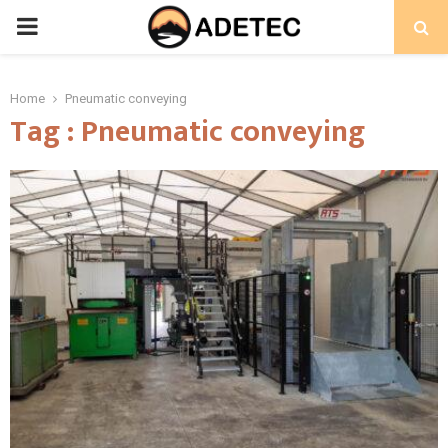
PRIMARY
MENU
Home
Pneumatic conveying
Tag : Pneumatic conveying