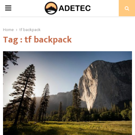
PRIMARY
MENU
Home
tf backpack
Tag : tf backpack