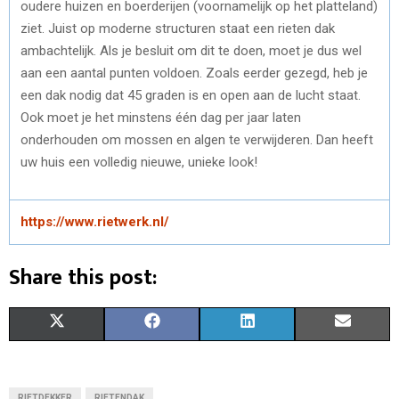
oudere huizen en boerderijen (voornamelijk op het platteland)
ziet. Juist op moderne structuren staat een rieten dak
ambachtelijk. Als je besluit om dit te doen, moet je dus wel
aan een aantal punten voldoen. Zoals eerder gezegd, heb je
een dak nodig dat 45 graden is en open aan de lucht staat.
Ook moet je het minstens één dag per jaar laten
onderhouden om mossen en algen te verwijderen. Dan heeft
uw huis een volledig nieuwe, unieke look!
https://www.rietwerk.nl/
Share this post:
S
S
S
S
X
F
L
E
H
H
H
H
(
A
I
M
A
A
A
A
T
C
N
A
RIETDEKKER
RIETENDAK