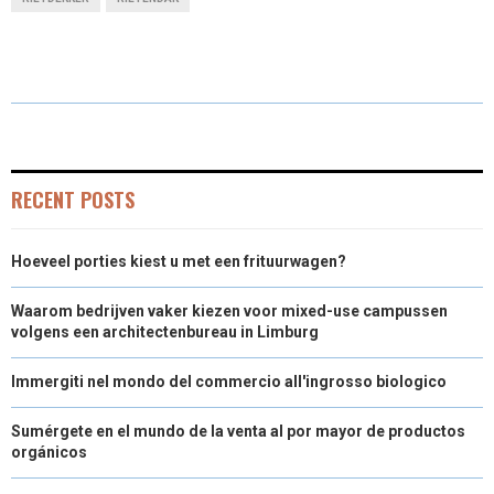
R
R
R
R
W
E
K
I
E
E
E
E
I
B
E
L
O
O
O
O
T
O
D
N
N
N
N
T
O
I
E
K
N
RECENT POSTS
R
Hoeveel porties kiest u met een frituurwagen?
)
Waarom bedrijven vaker kiezen voor mixed-use campussen
volgens een architectenbureau in Limburg
Immergiti nel mondo del commercio all'ingrosso biologico
Sumérgete en el mundo de la venta al por mayor de productos
orgánicos