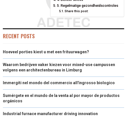
E
K
S
N
5. Regelmatige gezondheidscontroles
Share this post:
R
T
)
RECENT POSTS
Hoeveel porties kiest u met een frituurwagen?
Waarom bedrijven vaker kiezen voor mixed-use campussen
volgens een architectenbureau in Limburg
Immergiti nel mondo del commercio all'ingrosso biologico
Sumérgete en el mundo de la venta al por mayor de productos
orgánicos
Industrial furnace manufacturer driving innovation