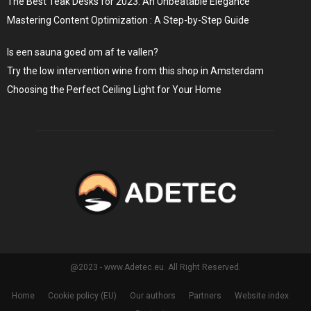
The Best Teak Desks for 2023: An Unbeatable Elegance
Mastering Content Optimization : A Step-by-Step Guide
Is een sauna goed om af te vallen?
Try the low intervention wine from this shop in Amsterdam
Choosing the Perfect Ceiling Light for Your Home
@2023 - www.Adetec.eu. All Right Reserved.
Home
Cookie policy (EU)
Our authors
Partners
Website index