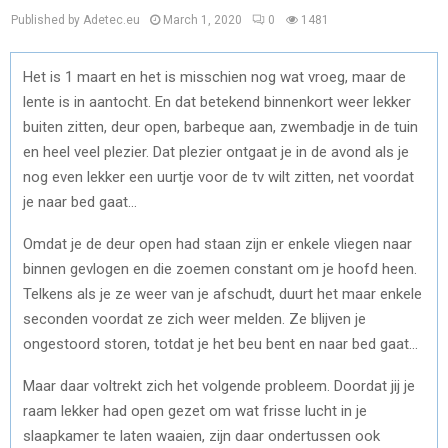
Published by Adetec.eu
March 1, 2020
0
1481
Het is 1 maart en het is misschien nog wat vroeg, maar de
lente is in aantocht. En dat betekend binnenkort weer lekker
buiten zitten, deur open, barbeque aan, zwembadje in de tuin
en heel veel plezier. Dat plezier ontgaat je in de avond als je
nog even lekker een uurtje voor de tv wilt zitten, net voordat
je naar bed gaat…
Omdat je de deur open had staan zijn er enkele vliegen naar
binnen gevlogen en die zoemen constant om je hoofd heen.
Telkens als je ze weer van je afschudt, duurt het maar enkele
seconden voordat ze zich weer melden. Ze blijven je
ongestoord storen, totdat je het beu bent en naar bed gaat…
Maar daar voltrekt zich het volgende probleem. Doordat jij je
raam lekker had open gezet om wat frisse lucht in je
slaapkamer te laten waaien, zijn daar ondertussen ook