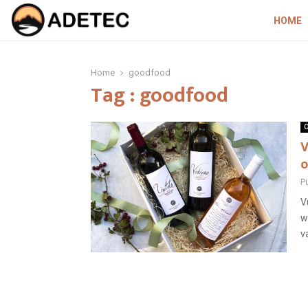
HOME
Home
goodfood
Tag : goodfood
O
V
o
P
V
w
v