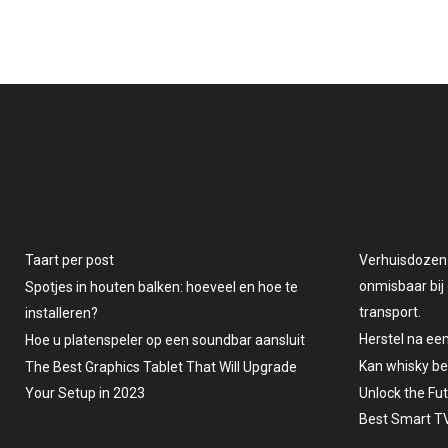
Taart per post
Verhuisdozen v
onmisbaar bij 
Spotjes in houten balken: hoeveel en hoe te
transport.
installeren?
Herstel na ee
Hoe u platenspeler op een soundbar aansluit
Kan whisky b
The Best Graphics Tablet That Will Upgrade
Your Setup in 2023
Unlock the Fu
Best Smart TV