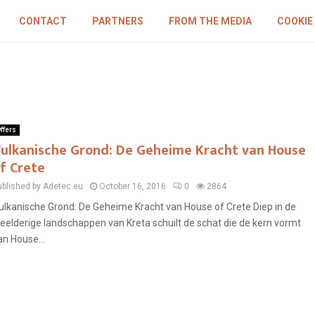
CONTACT
PARTNERS
FROM THE MEDIA
COOKIE
ffers
ulkanische Grond: De Geheime Kracht van House
f Crete
ublished by Adetec.eu
October 16, 2016
0
2864
ulkanische Grond: De Geheime Kracht van House of Crete Diep in de
eelderige landschappen van Kreta schuilt de schat die de kern vormt
an House...