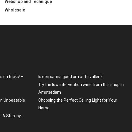
Webshop and Technique
Wholesale
 en tricks! –
Is een sauna goed om af te vallen?
Try the low intervention wine from this shop in
Amsterdam
An Unbeatable
Choosing the Perfect Ceiling Light for Your
Home
: A Step-by-