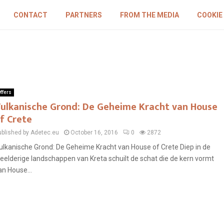
CONTACT
PARTNERS
FROM THE MEDIA
COOKIE
ffers
ulkanische Grond: De Geheime Kracht van House
f Crete
ublished by Adetec.eu
October 16, 2016
0
2872
ulkanische Grond: De Geheime Kracht van House of Crete Diep in de
eelderige landschappen van Kreta schuilt de schat die de kern vormt
an House...