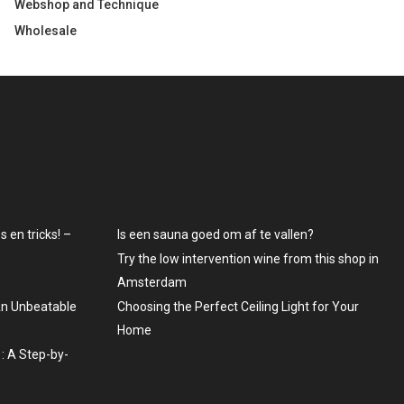
Webshop and Technique
Wholesale
 en tricks! –
Is een sauna goed om af te vallen?
Try the low intervention wine from this shop in
Amsterdam
An Unbeatable
Choosing the Perfect Ceiling Light for Your
Home
: A Step-by-