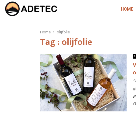
HOME
Home
olijfolie
Tag : olijfolie
O
V
o
P
V
w
v