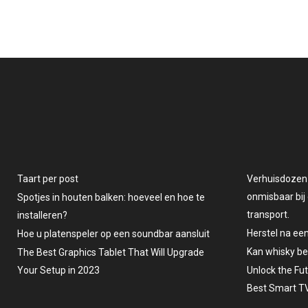
Taart per post
Verhuisdozen v
onmisbaar bij 
Spotjes in houten balken: hoeveel en hoe te
transport.
installeren?
Herstel na ee
Hoe u platenspeler op een soundbar aansluit
Kan whisky b
The Best Graphics Tablet That Will Upgrade
Your Setup in 2023
Unlock the Fu
Best Smart TV