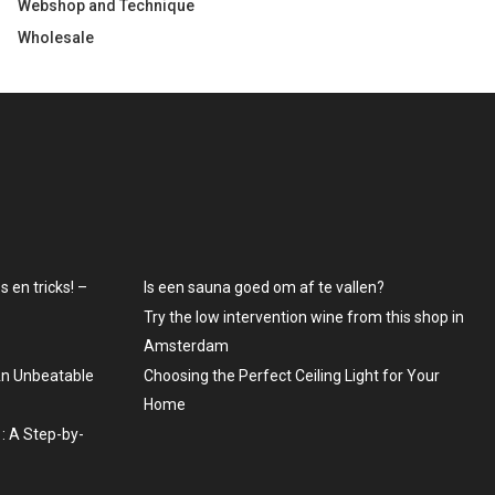
Webshop and Technique
Wholesale
 en tricks! –
Is een sauna goed om af te vallen?
Try the low intervention wine from this shop in
Amsterdam
An Unbeatable
Choosing the Perfect Ceiling Light for Your
Home
: A Step-by-