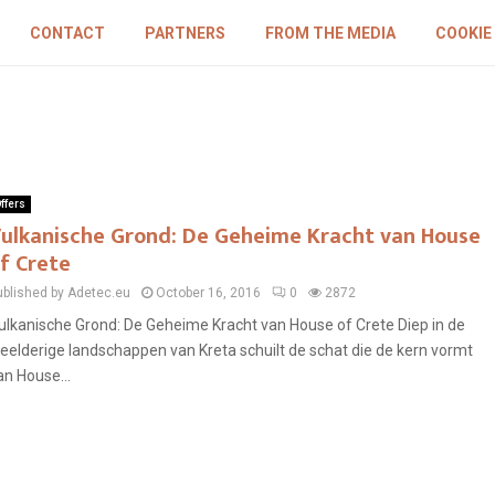
CONTACT
PARTNERS
FROM THE MEDIA
COOKIE
ffers
ulkanische Grond: De Geheime Kracht van House
f Crete
ublished by Adetec.eu
October 16, 2016
0
2872
ulkanische Grond: De Geheime Kracht van House of Crete Diep in de
eelderige landschappen van Kreta schuilt de schat die de kern vormt
an House...