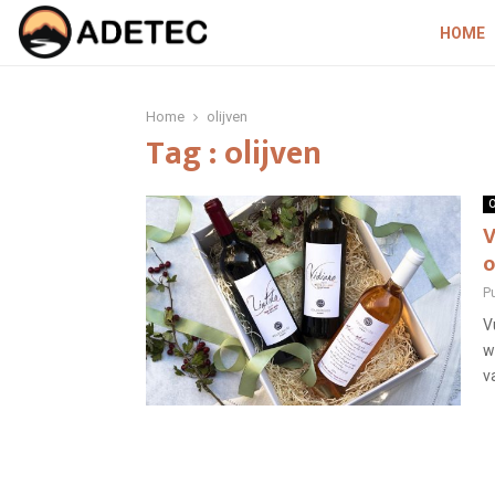
HOME
Home
olijven
Tag : olijven
O
V
o
P
V
w
v