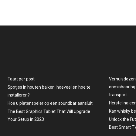
Taart per post
Verhuisdozen v
onmisbaar bij 
Spotjes in houten balken: hoeveel en hoe te
transport.
installeren?
Herstel na ee
Hoe u platenspeler op een soundbar aansluit
Kan whisky b
The Best Graphics Tablet That Will Upgrade
Your Setup in 2023
Unlock the Fu
Best Smart TV